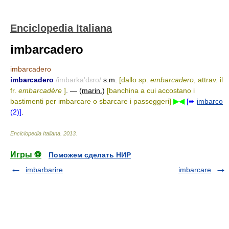
Enciclopedia Italiana
imbarcadero
imbarcadero
imbarcadero
/imbarka'dɛro/
s.m.
[dallo sp.
embarcadero
, attrav. il
fr.
embarcadère
]
. — (
marin.
)
[banchina a cui accostano i
bastimenti per imbarcare o sbarcare i passeggeri]
▶◀
[➨
imbarco
(2)]
.
Enciclopedia Italiana
.
2013
.
Игры ⚽
Поможем сделать НИР
imbarbarire
imbarcare