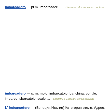
imbarcadero
— pl.m. imbarcaderi …
Dizionario dei sinonimi e contrari
imbarcadero
— s. m. molo, imbarcatoio, banchina, pontile,
imbarco, sbarcatoio, scalo …
Sinonimi e Contrari. Terza edizione
L' Imbarcadero
— (Венеция,Италия) Категория отеля: Адрес: