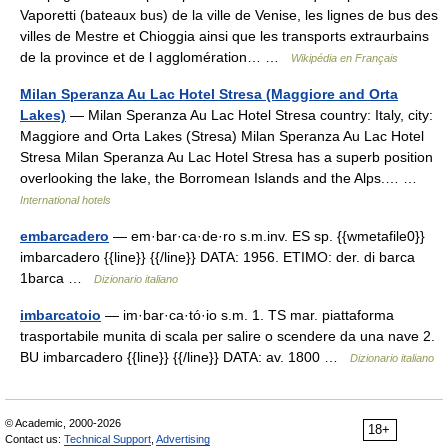
Vaporetti (bateaux bus) de la ville de Venise, les lignes de bus des
villes de Mestre et Chioggia ainsi que les transports extraurbains
de la province et de l agglomération… …
Wikipédia en Français
Milan Speranza Au Lac Hotel Stresa (Maggiore and Orta
Lakes)
— Milan Speranza Au Lac Hotel Stresa country: Italy, city:
Maggiore and Orta Lakes (Stresa) Milan Speranza Au Lac Hotel
Stresa Milan Speranza Au Lac Hotel Stresa has a superb position
overlooking the lake, the Borromean Islands and the Alps.… …
International hotels
embarcadero
— em·bar·ca·de·ro s.m.inv. ES sp. {{wmetafile0}}
imbarcadero {{line}} {{/line}} DATA: 1956. ETIMO: der. di barca
1barca …
Dizionario italiano
imbarcatoio
— im·bar·ca·tó·io s.m. 1. TS mar. piattaforma
trasportabile munita di scala per salire o scendere da una nave 2.
BU imbarcadero {{line}} {{/line}} DATA: av. 1800 …
Dizionario italiano
© Academic, 2000-2026
18+
Contact us:
Technical Support
,
Advertising