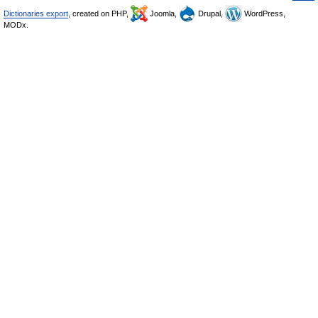
Dictionaries export
, created on PHP,
Joomla,
Drupal,
WordPress,
MODx.