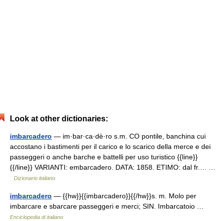
Look at other dictionaries:
imbarcadero
— im·bar·ca·dè·ro s.m. CO pontile, banchina cui
accostano i bastimenti per il carico e lo scarico della merce e dei
passeggeri o anche barche e battelli per uso turistico {{line}}
{{/line}} VARIANTI: embarcadero. DATA: 1858. ETIMO: dal fr.… …
Dizionario italiano
imbarcadero
— {{hw}}{{imbarcadero}}{{/hw}}s. m. Molo per
imbarcare e sbarcare passeggeri e merci; SIN. Imbarcatoio …
Enciclopedia di italiano