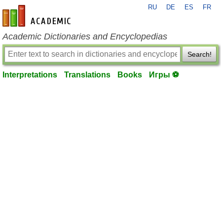
RU
DE
ES
FR
en-academic.com
Academic Dictionaries and Encyclopedias
Search!
Interpretations
Translations
Books
Игры ⚽